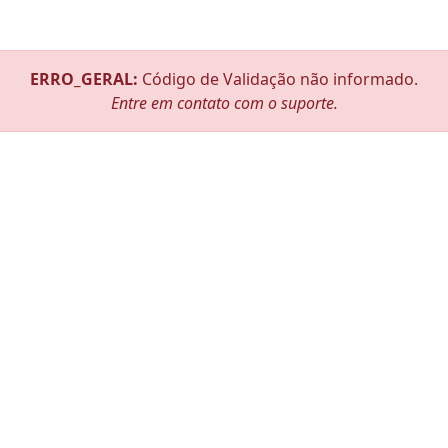
ERRO_GERAL:
Código de Validação não informado.
Entre em contato com o suporte.